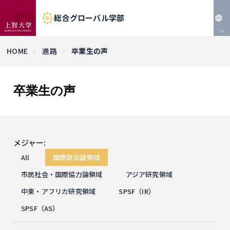
総合グローバル学部
JP
HOME
進路
卒業生の声
EN
卒業生の声
メジャー:
All
国際政治論領域
市民社会・国際協力論領域
アジア研究領域
中東・アフリカ研究領域
SPSF（IR）
SPSF（AS）