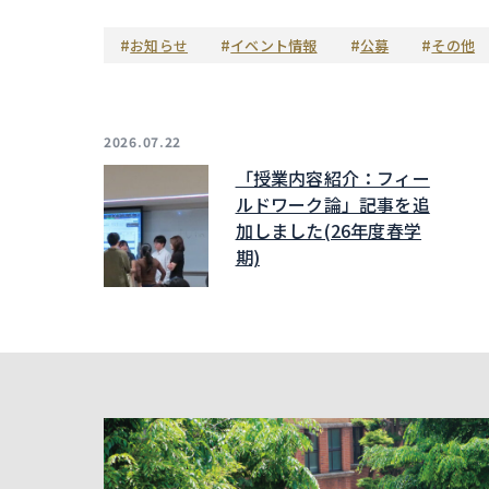
#
#
#
#
お知らせ
イベント情報
公募
その他
2026.07.22
「授業内容紹介：フィー
ルドワーク論」記事を追
加しました(26年度春学
期)