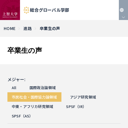
総合グローバル学部
JP
HOME
進路
卒業生の声
EN
卒業生の声
メジャー:
All
国際政治論領域
市民社会・国際協力論領域
アジア研究領域
中東・アフリカ研究領域
SPSF（IR）
SPSF（AS）